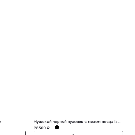
o
Мужской черный пуховик с мехом песца Ismaele
М
28500 ₽
1