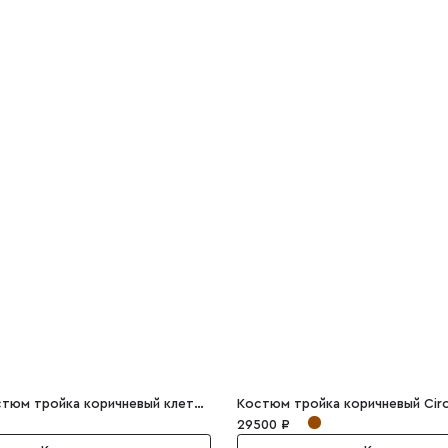
Мужской костюм тройка коричневый клетка Emilio
Костюм тройка коричневый Cir
29500 ₽