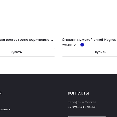
Мужские брюки вельветовые коричневые Ciro
Смокинг мужской синий Magnus
29500 ₽
Купить
Купить
Я
КОНТАКТЫ
Телефон в Москве:
+7 921-324-38-62
оплата