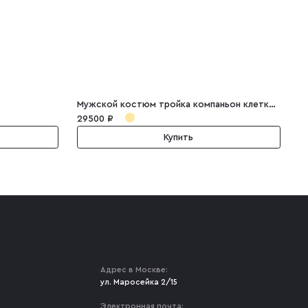
Мужской костюм тройка компаньон клетка William
М
29500 ₽
2
Купить
Адрес в Москве:
ул. Маросейка 2/15
Электронная почта: