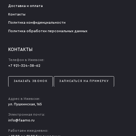
Доставка и оплата
Мужские туфли
Контакты
Политика конфиденциальности
Дублёнки
Политика обработки персональных данных
Жилеты
КОНТАКТЫ
Телефон в Ижевске:
+7 921-324-38-62
Куртки
ЗАКАЗАТЬ ЗВОНОК
ЗАПИСАТЬСЯ НА ПРИМЕРКУ
Рубашки
Адрес в Ижевске:
ул. Пушкинская, 165
Брюки
Электронная почта:
info@faamo.ru
Работаем ежедневно:
Парки