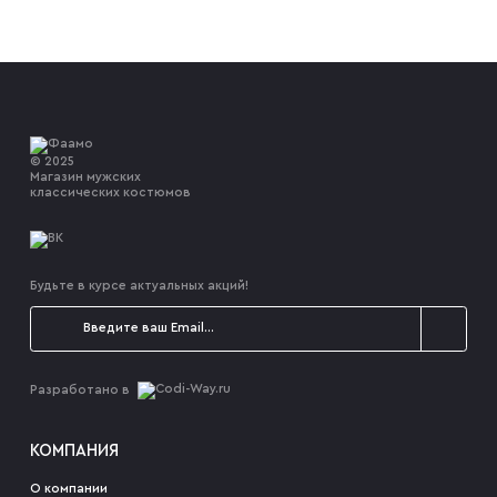
Смокинги
Большие размеры
© 2025
Магазин мужских
классических костюмов
Оверсайз
Будьте в курсе актуальных акций!
Офисные
Premium
Разработано в
Пальто
КОМПАНИЯ
О компании