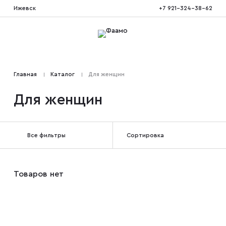
Ижевск
+7 921-324-38-62
Костюмы тройка
Главная
Каталог
Для женщин
Костюмы двойка
Для женщин
Костюмы двубортные
Все фильтры
Сортировка
Костюмы на свадьбу
Товаров нет
Костюмы для высоких
Костюмы на выпускной