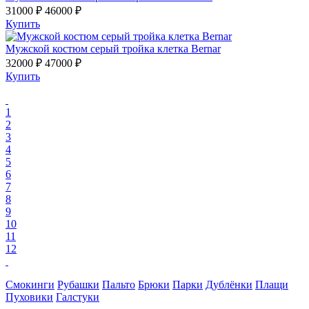
31000 ₽
46000 ₽
Купить
Мужской костюм серый тройка клетка Bernar
32000 ₽
47000 ₽
Купить
1
2
3
4
5
6
7
8
9
10
11
12
Смокинги
Рубашки
Пальто
Брюки
Парки
Дублёнки
Плащи
Пуховики
Галстуки