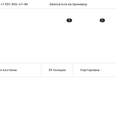
+7 921-302-47-86
Записаться на примерку
0
0
ип костюма
39 позиции
Сортировка