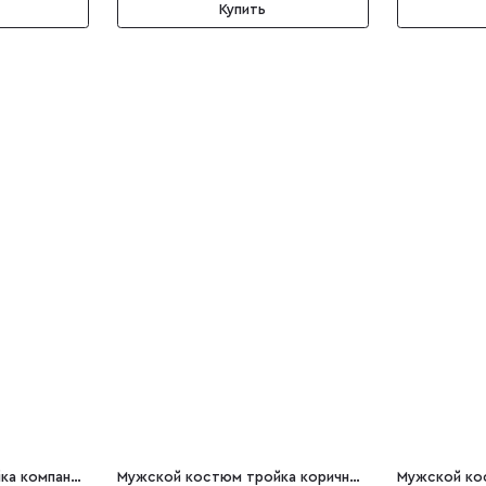
Купить
Мужской костюм тройка компаньон синий Gianni
Мужской костюм тройка коричневый Matteo