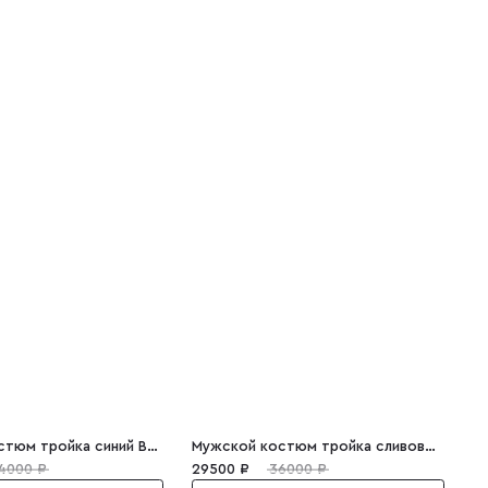
Мужской костюм тройка синий Battista
Мужской костюм тройка сливовый клетка Adrian
4000 ₽
29500 ₽
36000 ₽