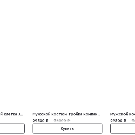
Мужской костюм серый клетка Joseph
Мужской костюм тройка компаньон клетка William
29500 ₽
36000 ₽
29500 ₽
3
Купить