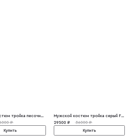
Мужской костюм тройка песочный Edward
Мужской костюм тройка серый Frederick
6000 ₽
29500 ₽
36000 ₽
Купить
Купить