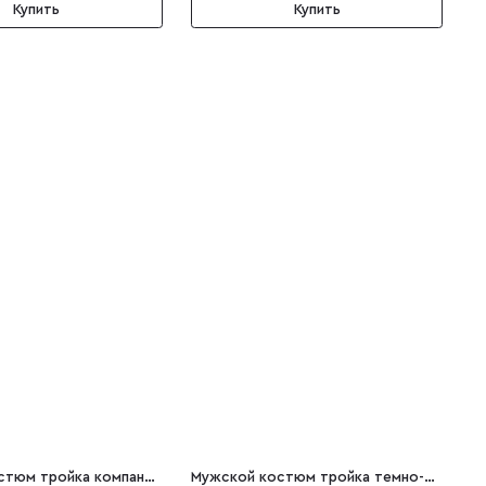
Купить
Купить
Мужской костюм тройка компаньон в клетку серый Nazario
Мужской костюм тройка темно-синий Lorenzo