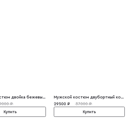
Мужской костюм двойка бежевый полока Charles
Мужской костюм двубортный коричневый Luke
9000 ₽
29500 ₽
37000 ₽
Купить
Купить